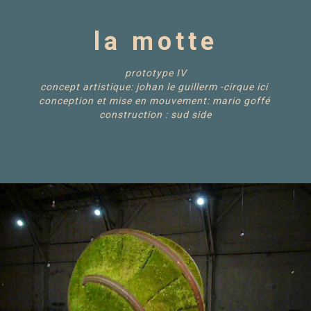
la motte
prototype IV
concept artistique: johan le guillerm -cirque ici
conception et mise en mouvement: mario goffé
construction : sud side