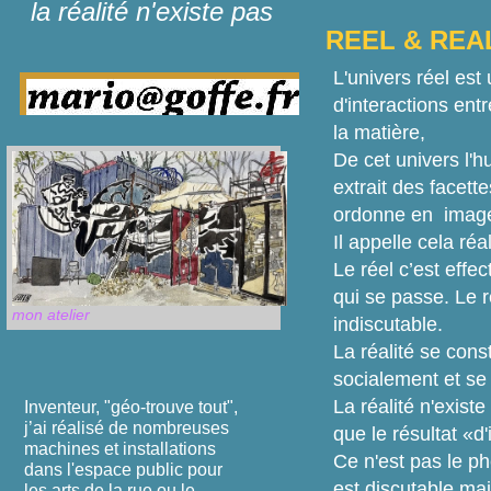
la réalité n'existe pas
REEL & REA
L'univers réel es
d'interactions entr
la matière,
De cet univers l'
extrait des facettes
ordonne en image
Il appelle cela réal
Le réel c’est effe
qui se passe. Le r
mon atelier
indiscutable.
La réalité se const
socialement et se 
La réalité n'existe
Inventeur, "géo-trouve tout",
j’ai réalisé de nombreuses
que le résultat «d
machines et installations
Ce n'est pas le 
dans l'espace public pour
est discutable ma
les arts de la rue ou le