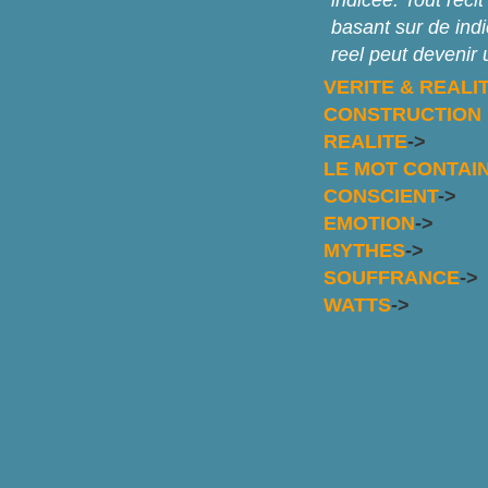
indicée. Tout reci
basant sur de indi
reel peut devenir u
VERITE & REALI
CONSTRUCTION 
REALITE
->
LE MOT CONTAI
CONSCIENT
->
EMOTION
->
MYTHES
->
SOUFFRANCE
->
WATTS
->