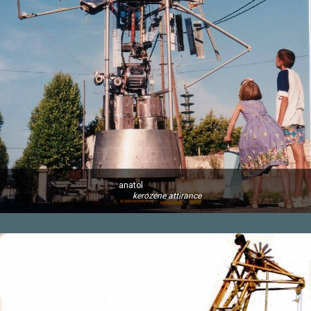
anatol
kerozene attirance