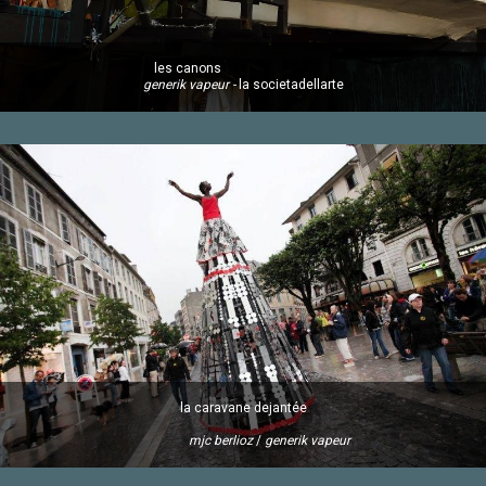
les canons
generik vapeur -
la societadellarte
la caravane dejantée
mjc berlioz
/
generik vapeur